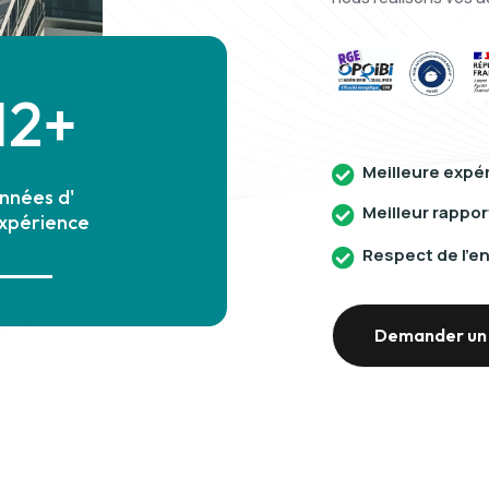
12+
Meilleure expér

nnées d'
Meilleur rapport

xpérience
Respect de l'

Demander un 