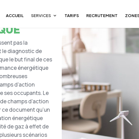
ACCUEIL
SERVICES
TARIFS
RECRUTEMENT
ZONES
QUE
sent pas la
t le diagnostic de
e le but final de ces
formance énergétique
 nombreuses
hamps d’action
e ses occupants. Le
es de champs d’action
ur ce document qu’un
tion énergétique
ité de gaz à effet de
 plusieurs scénarios