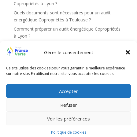
Copropriétés à Lyon ?
Quels documents sont nécessaires pour un audit
énergétique Copropriétés à Toulouse ?
Comment préparer un audit énergétique Copropriétés
à Lyon ?
Comment savoir si ma résidence doit réaliser un audit
Gérer le consentement
énergétique Copropriétés Paris ?
Quels documents sont demandés pour un audit
Ce site utilise des cookies pour vous garantir la meilleure expérience
énergétique Copropriétés à Lyon ?
sur notre site. En utilisant notre site, vous acceptez les cookies.
Recent Comments
Accepter
Aucun commentaire à afficher.
Refuser
Voir les préférences
Site web réalisé par l'agence de communication
Gentleview©2026
Politique de cookies