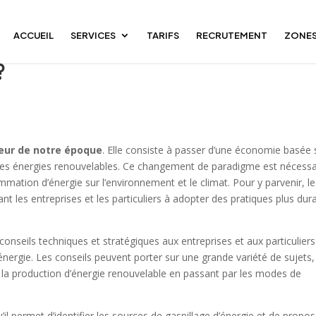
ACCUEIL
SERVICES
TARIFS
RECRUTEMENT
ZONES
gétique peut-il contribuer à la
?
jeur de notre époque
. Elle consiste à passer d’une économie basée 
 les énergies renouvelables. Ce changement de paradigme est nécessa
mation d’énergie sur l’environnement et le climat. Pour y parvenir, le
nt les entreprises et les particuliers à adopter des pratiques plus dur
 conseils techniques et stratégiques aux entreprises et aux particuliers
nergie. Les conseils peuvent porter sur une grande variété de sujets,
 à la production d’énergie renouvelable en passant par les modes de
il permet d’identifier les sources de gaspillage d’énergie et de propos