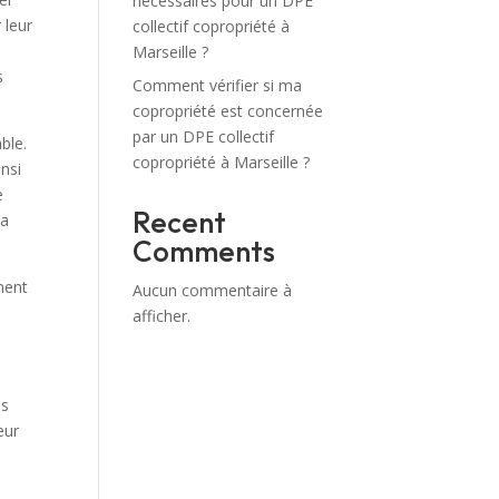
nécessaires pour un DPE
 leur
collectif copropriété à
Marseille ?
s
Comment vérifier si ma
copropriété est concernée
par un DPE collectif
ble.
copropriété à Marseille ?
insi
e
Recent
la
Comments
ment
Aucun commentaire à
afficher.
es
eur