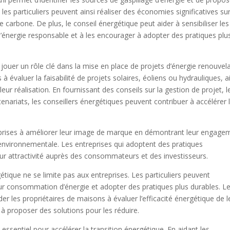
 les particuliers peuvent ainsi réaliser des économies significatives sur
e carbone. De plus, le conseil énergétique peut aider à sensibiliser les
d’énergie responsable et à les encourager à adopter des pratiques plu
ouer un rôle clé dans la mise en place de projets d’énergie renouvela
s à évaluer la faisabilité de projets solaires, éoliens ou hydrauliques, a
leur réalisation. En fournissant des conseils sur la gestion de projet, l
enariats, les conseillers énergétiques peuvent contribuer à accélérer 
treprises à améliorer leur image de marque en démontrant leur engage
é environnementale. Les entreprises qui adoptent des pratiques
eur attractivité auprès des consommateurs et des investisseurs.
gétique ne se limite pas aux entreprises. Les particuliers peuvent
eur consommation d’énergie et adopter des pratiques plus durables. L
r les propriétaires de maisons à évaluer l’efficacité énergétique de l
t à proposer des solutions pour les réduire.
 essentiel pour accélérer la transition énergétique. En aidant les