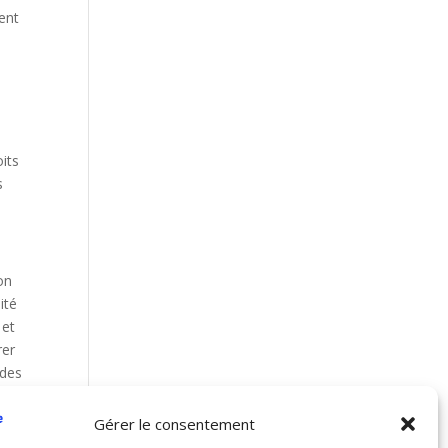
vent
s
oits
s
on
ité
 et
rer
 des
Gérer le consentement