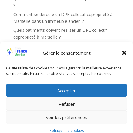
?
Comment se déroule un DPE collectif copropriété à
Marseille dans un immeuble ancien ?
Quels bâtiments doivent réaliser un DPE collectif
copropriété à Marseille ?
Quels documents sont nécessaires pour un DPE
Gérer le consentement
collectif copropriété à Marseille ?
Comment vérifier si ma copropriété est concernée par
Ce site utilise des cookies pour vous garantir la meilleure expérience
un DPE collectif copropriété à Marseille ?
sur notre site. En utilisant notre site, vous acceptez les cookies.
Recent Comments
Accepter
Aucun commentaire à afficher.
Refuser
Voir les préférences
Site web réalisé par l'agence de communication
Gentleview©2026
Politique de cookies