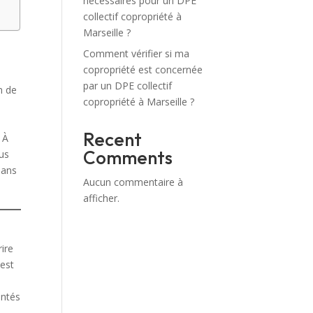
nécessaires pour un DPE
collectif copropriété à
Marseille ?
Comment vérifier si ma
copropriété est concernée
par un DPE collectif
n de
copropriété à Marseille ?
Recent
 À
Comments
sus
dans
Aucun commentaire à
afficher.
rire
 est
entés