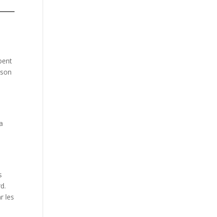
pent
 son
la
s
d.
r les