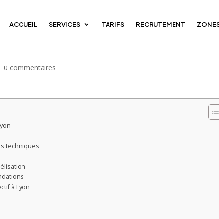
ACCUEIL
SERVICES
TARIFS
RECRUTEMENT
ZONES
DPE collectif à Lyon étape par
|
0 commentaires
Lyon
ts techniques
élisation
andations
ctif à Lyon