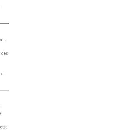
n
ans
t des
.
 et
t
e
Cette