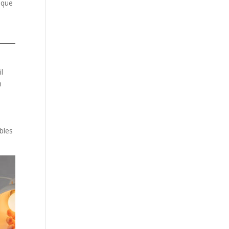
nique
il
n
ables