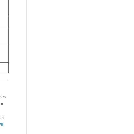
 des
ur
e
’un
PE