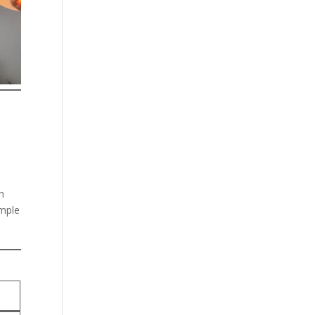
un
imple