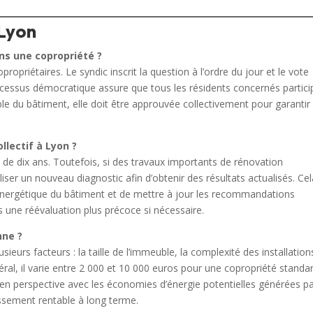
 Lyon
ans une copropriété ?
ropriétaires. Le syndic inscrit la question à l’ordre du jour et le vote
rocessus démocratique assure que tous les résidents concernés partici
mble du bâtiment, elle doit être approuvée collectivement pour garantir
ollectif à Lyon ?
 de dix ans. Toutefois, si des travaux importants de rénovation
aliser un nouveau diagnostic afin d’obtenir des résultats actualisés. Ce
 énergétique du bâtiment et de mettre à jour les recommandations
as une réévaluation plus précoce si nécessaire.
nne ?
ieurs facteurs : la taille de l’immeuble, la complexité des installation
éral, il varie entre 2 000 et 10 000 euros pour une copropriété standar
s en perspective avec les économies d’énergie potentielles générées pa
tissement rentable à long terme.