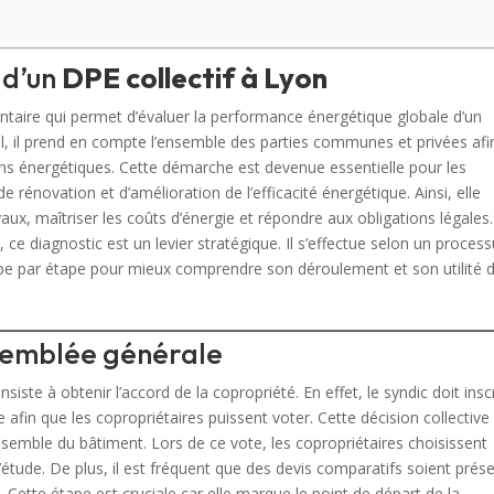
 d’un
DPE collectif à Lyon
taire qui permet d’évaluer la performance énergétique globale d’un
l, il prend en compte l’ensemble des parties communes et privées afi
énergétiques. Cette démarche est devenue essentielle pour les
e rénovation et d’amélioration de l’efficacité énergétique. Ainsi, elle
vaux, maîtriser les coûts d’énergie et répondre aux obligations légales.
 ce diagnostic est un levier stratégique. Il s’effectue selon un proces
étape par étape pour mieux comprendre son déroulement et son utilité 
ssemblée générale
siste à obtenir l’accord de la copropriété. En effet, le syndic doit insc
e afin que les copropriétaires puissent voter. Cette décision collective
nsemble du bâtiment. Lors de ce vote, les copropriétaires choisissent
 l’étude. De plus, il est fréquent que des devis comparatifs soient prés
. Cette étape est cruciale car elle marque le point de départ de la