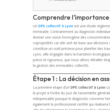
Comprendre l’importance
Un
DPE collectif à Lyon
est une étude réglemen
immeuble. Contrairement au diagnostic individue
donner une vision homogène des consommations 
copropriétés car elle sert de base aux décisions d
constitue un outil précieux pour planifier des tra
Lyon, ville engagée dans la transition écologique,
précis et rigoureux, que nous allons détailler 
la gestion des immeubles collectifs.
Étape 1 : La décision en a
La première étape d’un
DPE collectif à Lyon
con
le projet à l’ordre du jour de l’assemblée général
indispensable puisque le diagnostic concerne l’e
également le professionnel certifié qui réalisera
afin de sélectionner la prestation la plus adaptée