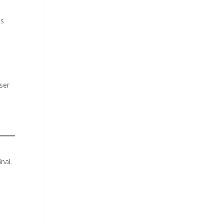
es
iser
nal.