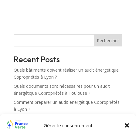
A
l
t
e
r
n
Rechercher
a
t
Recent Posts
i
v
Quels bâtiments doivent réaliser un audit énergétique
e
Copropriétés à Lyon ?
:
Quels documents sont nécessaires pour un audit
énergétique Copropriétés à Toulouse ?
Comment préparer un audit énergétique Copropriétés
à Lyon ?
Comment savoir si ma résidence doit réaliser un audit
Gérer le consentement
énergétique Copropriétés Paris ?
Quels documents sont demandés pour un audit