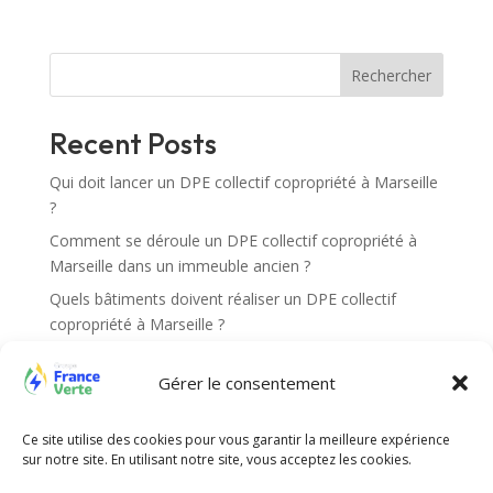
e
r
n
Rechercher
a
t
Recent Posts
i
v
Qui doit lancer un DPE collectif copropriété à Marseille
e
?
:
Comment se déroule un DPE collectif copropriété à
Marseille dans un immeuble ancien ?
Quels bâtiments doivent réaliser un DPE collectif
copropriété à Marseille ?
Quels documents sont nécessaires pour un DPE
Gérer le consentement
collectif copropriété à Marseille ?
Comment vérifier si ma copropriété est concernée par
un DPE collectif copropriété à Marseille ?
Ce site utilise des cookies pour vous garantir la meilleure expérience
sur notre site. En utilisant notre site, vous acceptez les cookies.